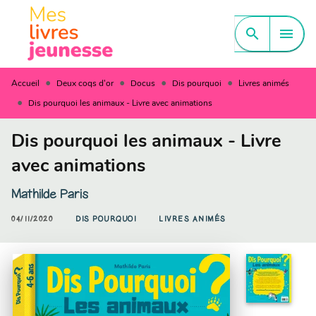
MENU
RECHERCHE
CONTENU
search
menu
PIED DE PAGE
•
•
•
•
Accueil
Deux coqs d'or
Docus
Dis pourquoi
Livres animés
•
Dis pourquoi les animaux - Livre avec animations
Dis pourquoi les animaux - Livre
avec animations
Mathilde Paris
04/11/2020
DIS POURQUOI
LIVRES ANIMÉS