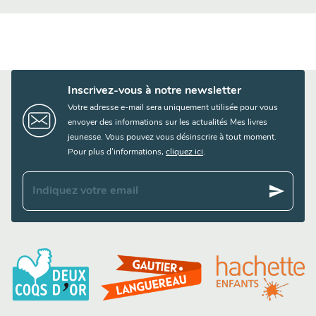
Inscrivez-vous à notre newsletter
Votre adresse e-mail sera uniquement utilisée pour vous
envoyer des informations sur les actualités Mes livres
jeunesse. Vous pouvez vous désinscrire à tout moment.
Pour plus d’informations,
cliquez ici
.
send
Indiquez votre email