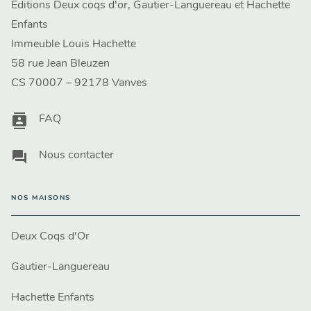
Editions Deux coqs d'or, Gautier-Languereau et Hachette
Enfants
Immeuble Louis Hachette
58 rue Jean Bleuzen
CS 70007 – 92178 Vanves
contacts
FAQ
question_answer
Nous contacter
NOS MAISONS
Deux Coqs d'Or
Gautier-Languereau
Hachette Enfants