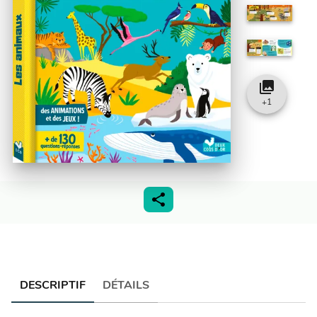
collections
+
1
DESCRIPTIF
DÉTAILS