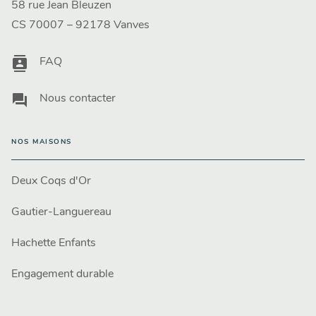
58 rue Jean Bleuzen
CS 70007 – 92178 Vanves
contacts
FAQ
question_answer
Nous contacter
NOS MAISONS
Deux Coqs d'Or
Gautier-Languereau
Hachette Enfants
Engagement durable