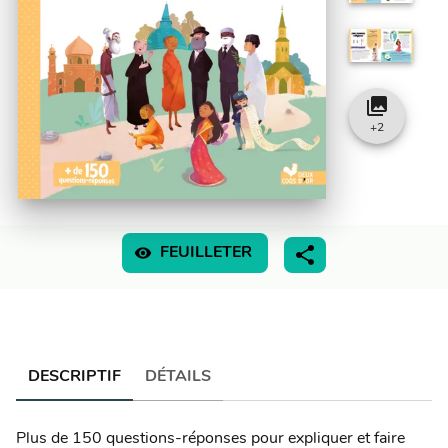
collections
+
2
visibility
FEUILLETER
DESCRIPTIF
DÉTAILS
Plus de 150 questions-réponses pour expliquer et faire