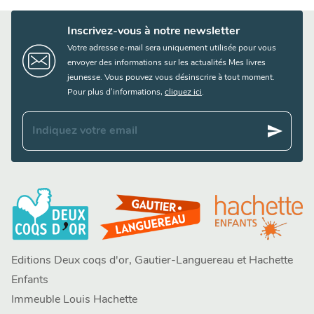
Inscrivez-vous à notre newsletter
Votre adresse e-mail sera uniquement utilisée pour vous
envoyer des informations sur les actualités Mes livres
jeunesse. Vous pouvez vous désinscrire à tout moment.
Pour plus d’informations,
cliquez ici
.
send
Indiquez votre email
Editions Deux coqs d'or, Gautier-Languereau et Hachette
Enfants
Immeuble Louis Hachette