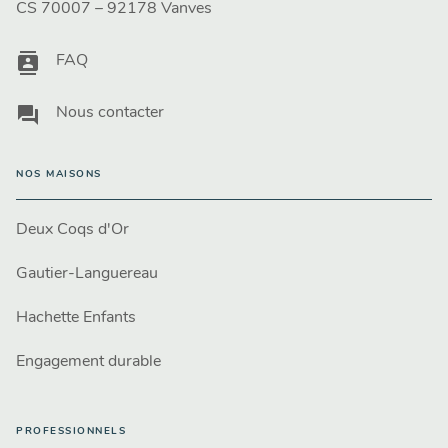
CS 70007 – 92178 Vanves
contacts
FAQ
question_answer
Nous contacter
NOS MAISONS
Deux Coqs d'Or
Gautier-Languereau
Hachette Enfants
Engagement durable
PROFESSIONNELS