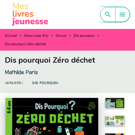
MENU
RECHERCHE
CONTENU
search
menu
PIED DE PAGE
•
•
•
•
Accueil
Deux coqs d'or
Docus
Dis pourquoi
Dis pourquoi Zéro déchet
Dis pourquoi Zéro déchet
Mathilde Paris
14/04/2021
DIS POURQUOI