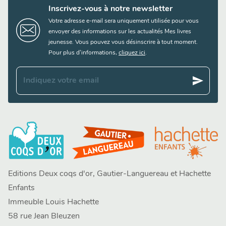
Inscrivez-vous à notre newsletter
Votre adresse e-mail sera uniquement utilisée pour vous
envoyer des informations sur les actualités Mes livres
jeunesse. Vous pouvez vous désinscrire à tout moment.
Pour plus d’informations,
cliquez ici
.
send
Indiquez votre email
Editions Deux coqs d'or, Gautier-Languereau et Hachette
Enfants
Immeuble Louis Hachette
58 rue Jean Bleuzen