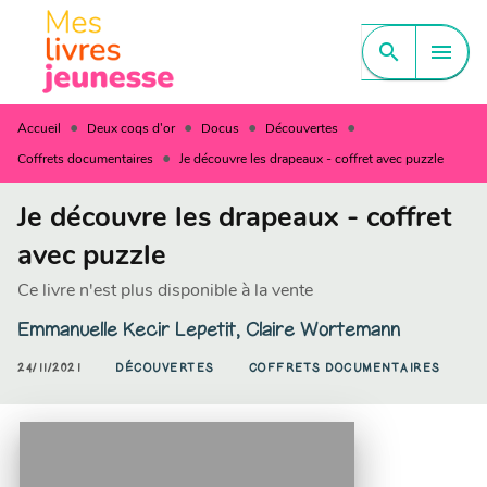
MENU
RECHERCHE
CONTENU
search
menu
PIED DE PAGE
•
•
•
•
Accueil
Deux coqs d'or
Docus
Découvertes
•
Coffrets documentaires
Je découvre les drapeaux - coffret avec puzzle
Je découvre les drapeaux - coffret
avec puzzle
Ce livre n'est plus disponible à la vente
Emmanuelle Kecir Lepetit
,
Claire Wortemann
24/11/2021
DÉCOUVERTES
COFFRETS DOCUMENTAIRES