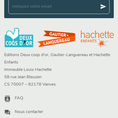
send
Indiquez votre email
Editions Deux coqs d'or, Gautier-Languereau et Hachette
Enfants
Immeuble Louis Hachette
58 rue Jean Bleuzen
CS 70007 – 92178 Vanves
contacts
FAQ
question_answer
Nous contacter