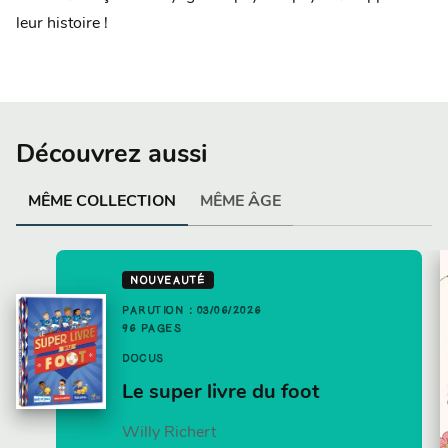
leur histoire !
Découvrez aussi
MÊME COLLECTION
MÊME ÂGE
NOUVEAUTÉ
PARUTION : 03/06/2026
96 PAGES
DOCUS
Le super livre du foot
Willy Richert