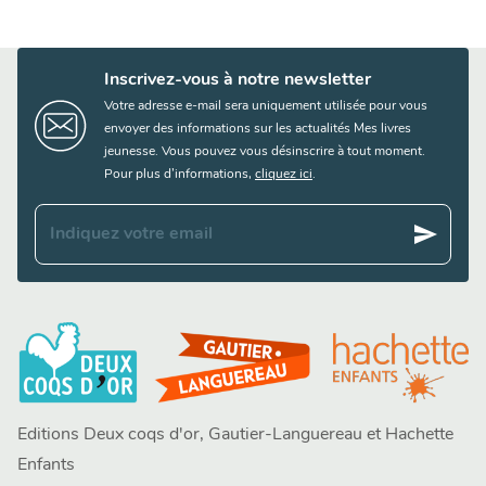
Inscrivez-vous à notre newsletter
Votre adresse e-mail sera uniquement utilisée pour vous
envoyer des informations sur les actualités Mes livres
jeunesse. Vous pouvez vous désinscrire à tout moment.
Pour plus d’informations,
cliquez ici
.
send
Indiquez votre email
Editions Deux coqs d'or, Gautier-Languereau et Hachette
Enfants