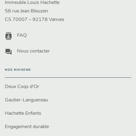
Immeuble Louis Hachette
58 rue Jean Bleuzen
CS 70007 – 92178 Vanves
contacts
FAQ
question_answer
Nous contacter
NOS MAISONS
Deux Coqs d'Or
Gautier-Languereau
Hachette Enfants
Engagement durable