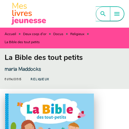
MENU
RECHERCHE
CONTENU
search
menu
PIED DE PAGE
•
•
•
•
Accueil
Deux coqs d'or
Docus
Religieux
La Bible des tout petits
La Bible des tout petits
maria Maddocks
01/04/2015
RELIGIEUX