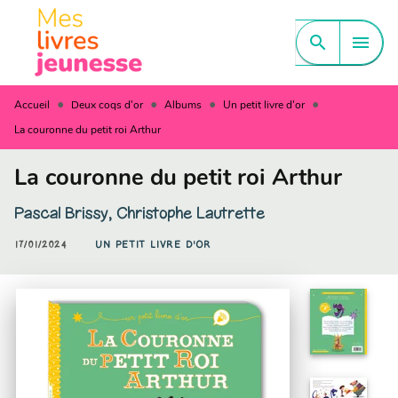
MENU
RECHERCHE
CONTENU
search
menu
PIED DE PAGE
•
•
•
•
Accueil
Deux coqs d'or
Albums
Un petit livre d'or
La couronne du petit roi Arthur
La couronne du petit roi Arthur
Pascal Brissy
,
Christophe Lautrette
17/01/2024
UN PETIT LIVRE D'OR