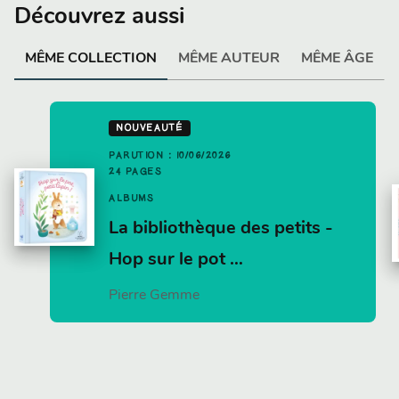
Découvrez aussi
MÊME COLLECTION
MÊME AUTEUR
MÊME ÂGE
NOUVEAUTÉ
PARUTION : 10/06/2026
24 PAGES
ALBUMS
La bibliothèque des petits -
Hop sur le pot …
Pierre Gemme