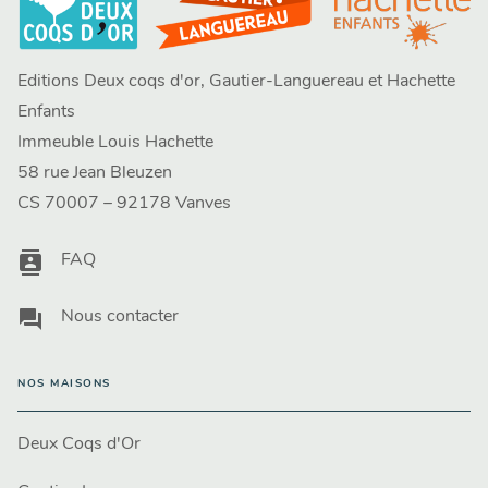
Editions Deux coqs d'or, Gautier-Languereau et Hachette
Enfants
Immeuble Louis Hachette
58 rue Jean Bleuzen
CS 70007 – 92178 Vanves
contacts
FAQ
question_answer
Nous contacter
NOS MAISONS
Deux Coqs d'Or