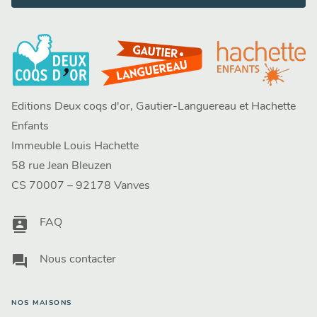
Editions Deux coqs d'or, Gautier-Languereau et Hachette
Enfants
Immeuble Louis Hachette
58 rue Jean Bleuzen
CS 70007 – 92178 Vanves
contacts
FAQ
question_answer
Nous contacter
NOS MAISONS