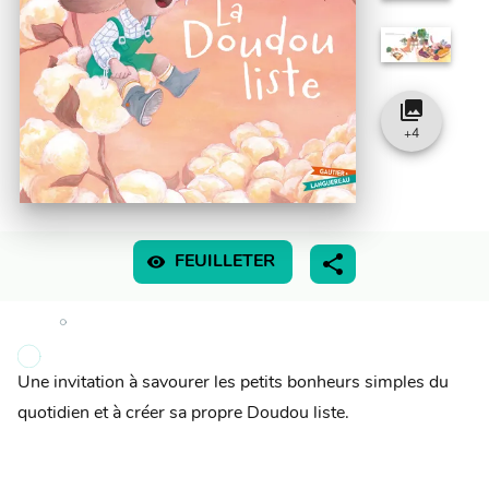
collections
+
4
visibility
FEUILLETER
Une invitation à savourer les petits bonheurs simples du
quotidien et à créer sa propre Doudou liste.