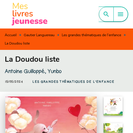
MENU
RECHERCHE
CONTENU
search
menu
PIED DE PAGE
•
•
•
Accueil
Gautier Languereau
Les grandes thématiques de l'enfance
La Doudou liste
La Doudou liste
Antoine Guilloppé
,
Yunbo
15/05/2024
LES GRANDES THÉMATIQUES DE L'ENFANCE