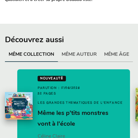
Découvrez aussi
MÊME COLLECTION
MÊME AUTEUR
MÊME ÂGE
NOUVEAUTÉ
PARUTION : 17/06/2026
32 PAGES
LES GRANDES THÉMATIQUES DE L'ENFANCE
Même les p'tits monstres
vont à l'école
Céline Claire