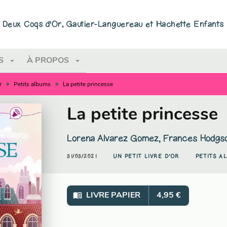
PIED DE PAGE
ns Deux Coqs d'Or, Gautier-Languereau et Hachette Enfants
arrow_drop_down
arrow_drop_down
S
À PROPOS
•
•
r
Petits albums
La petite princesse
La petite princesse
Lorena Alvarez Gomez
,
Frances Hodgso
31/03/2021
UN PETIT LIVRE D'OR
PETITS A
menu_book
LIVRE PAPIER
4,95 €