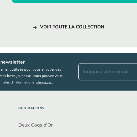
arrow_forward
VOIR TOUTE LA COLLECTION
 newsletter
uement utilisée pour vous envoyer des
Indiquez votre email
s Mes livres jeunesse. Vous pouvez vous
r plus d’informations,
cliquez ici
.
NOS MAISONS
Deux Coqs d'Or