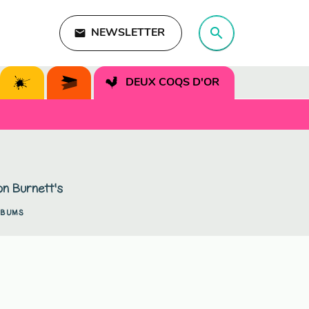
search
email
NEWSLETTER
search
DEUX COQS D'OR
n Burnett's
LBUMS