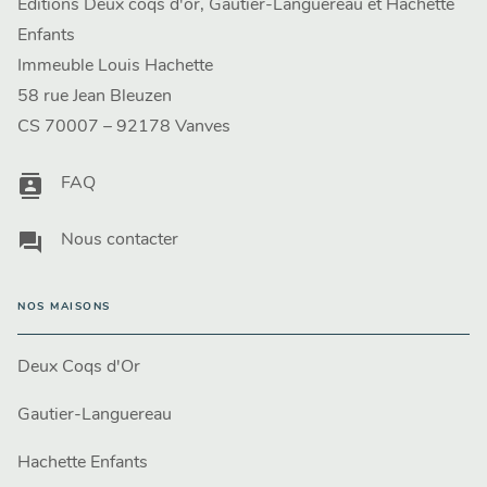
Editions Deux coqs d'or, Gautier-Languereau et Hachette
Enfants
Immeuble Louis Hachette
58 rue Jean Bleuzen
CS 70007 – 92178 Vanves
contacts
FAQ
question_answer
Nous contacter
NOS MAISONS
Deux Coqs d'Or
Gautier-Languereau
Hachette Enfants