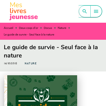
MENU
RECHERCHE
CONTENU
search
menu
PIED DE PAGE
•
•
•
•
Accueil
Deux coqs d'or
Docus
Nature
Le guide de survie - Seul face à la nature
Le guide de survie - Seul face à la
nature
14/10/2015
NATURE