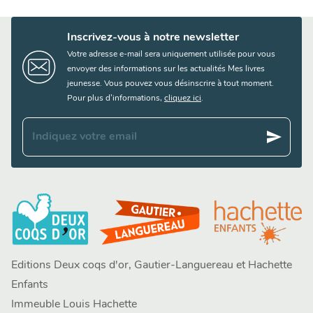
Inscrivez-vous à notre newsletter
Votre adresse e-mail sera uniquement utilisée pour vous
envoyer des informations sur les actualités Mes livres
jeunesse. Vous pouvez vous désinscrire à tout moment.
Pour plus d’informations,
cliquez ici
.
send
Indiquez votre email
Editions Deux coqs d'or, Gautier-Languereau et Hachette
Enfants
Immeuble Louis Hachette