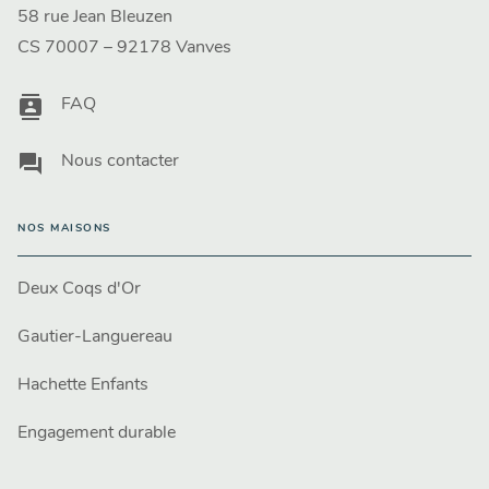
58 rue Jean Bleuzen
CS 70007 – 92178 Vanves
contacts
FAQ
question_answer
Nous contacter
NOS MAISONS
Deux Coqs d'Or
Gautier-Languereau
Hachette Enfants
Engagement durable