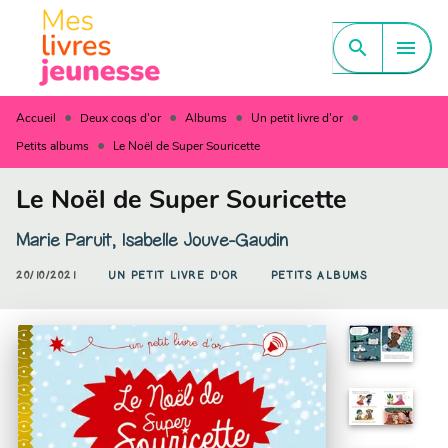
MENU
RECHERCHE
CONTENU
search
menu
PIED DE PAGE
•
•
•
•
Accueil
Deux coqs d'or
Albums
Un petit livre d'or
•
Petits albums
Le Noël de Super Souricette
Le Noël de Super Souricette
Marie Paruit
,
Isabelle Jouve-Gaudin
20/10/2021
UN PETIT LIVRE D'OR
PETITS ALBUMS