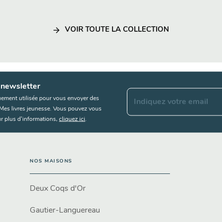
arrow_forward
VOIR TOUTE LA COLLECTION
 newsletter
uement utilisée pour vous envoyer des
Indiquez votre email
s Mes livres jeunesse. Vous pouvez vous
r plus d’informations,
cliquez ici
.
NOS MAISONS
Deux Coqs d'Or
Gautier-Languereau