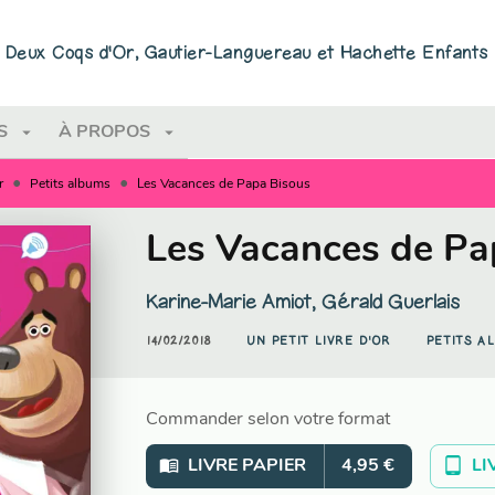
PIED DE PAGE
ns Deux Coqs d'Or, Gautier-Languereau et Hachette Enfants
arrow_drop_down
arrow_drop_down
S
À PROPOS
•
•
r
Petits albums
Les Vacances de Papa Bisous
Les Vacances de Pa
Karine-Marie Amiot
,
Gérald Guerlais
14/02/2018
UN PETIT LIVRE D'OR
PETITS A
Commander selon votre format
menu_book
tablet_android
LIVRE PAPIER
4,95 €
LI