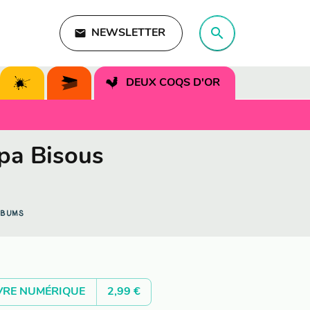
search
email
NEWSLETTER
search
DEUX COQS D'OR
pa Bisous
LBUMS
VRE NUMÉRIQUE
2,99 €