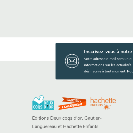
Inscrivez-vous à notre
Votre adresse e-mail sera uniq
informations sur les actualité
désinscrire à tout moment. Pou
Editions Deux coqs d'or, Gautier-
Languereau et Hachette Enfants