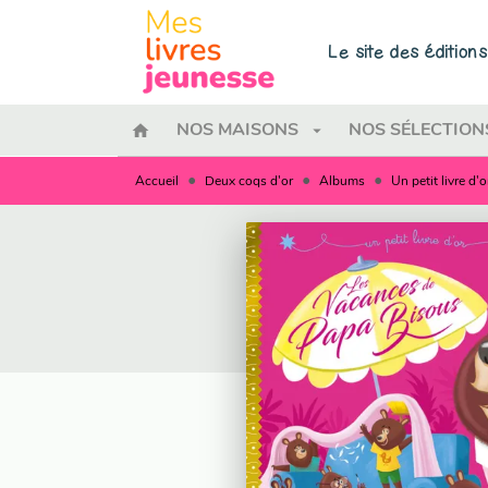
MENU
RECHERCHE
CONTENU
Le site des éditio
home
arrow_drop_down
NOS MAISONS
NOS SÉLECTION
•
•
•
Accueil
Deux coqs d'or
Albums
Un petit livre d'o