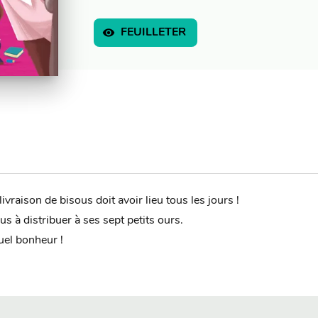
visibility
FEUILLETER
vraison de bisous doit avoir lieu tous les jours !
s à distribuer à ses sept petits ours.
uel bonheur !