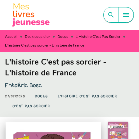
MENU
RECHERCHE
CONTENU
search
menu
PIED DE PAGE
•
•
•
•
Accueil
Deux coqs d'or
Docus
L'Histoire C'est Pas Sorcier
L'histoire C'est pas sorcier - L'histoire de France
L'histoire C'est pas sorcier -
L'histoire de France
Frédéric Bosc
27/09/2023
DOCUS
L'HISTOIRE C'EST PAS SORCIER
C'EST PAS SORCIER