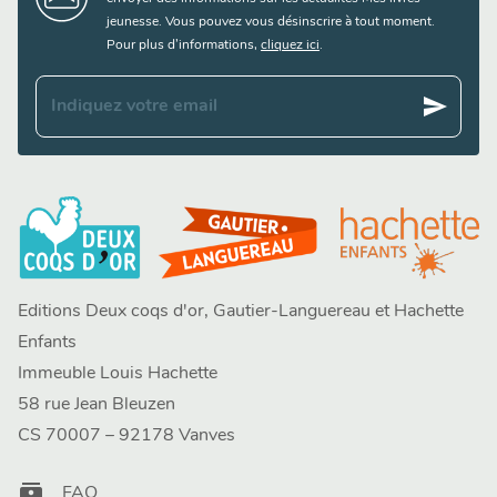
jeunesse. Vous pouvez vous désinscrire à tout moment.
Pour plus d’informations,
cliquez ici
.
send
Indiquez votre email
Editions Deux coqs d'or, Gautier-Languereau et Hachette
Enfants
Immeuble Louis Hachette
58 rue Jean Bleuzen
CS 70007 – 92178 Vanves
contacts
FAQ