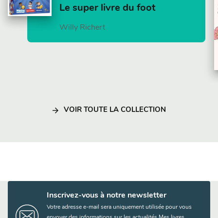
Le super livre du foot
Willy Richert
arrow_forward
VOIR TOUTE LA COLLECTION
Inscrivez-vous à notre newsletter
Votre adresse e-mail sera uniquement utilisée pour vous
envoyer des informations sur les actualités Mes livres