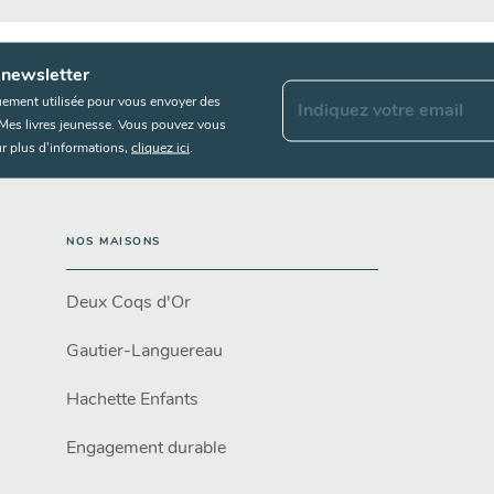
 newsletter
uement utilisée pour vous envoyer des
Indiquez votre email
s Mes livres jeunesse. Vous pouvez vous
r plus d’informations,
cliquez ici
.
NOS MAISONS
Deux Coqs d'Or
Gautier-Languereau
Hachette Enfants
Engagement durable