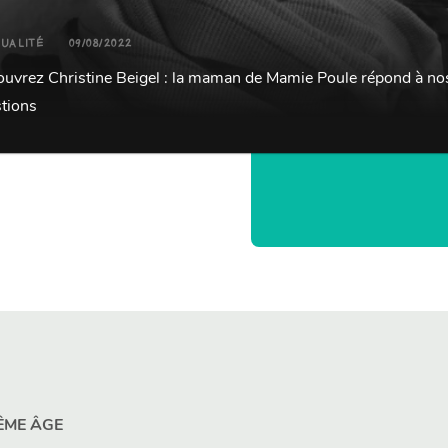
UALITÉ
09/08/2022
uvrez Christine Beigel : la maman de Mamie Poule répond à no
tions
ÊME ÂGE