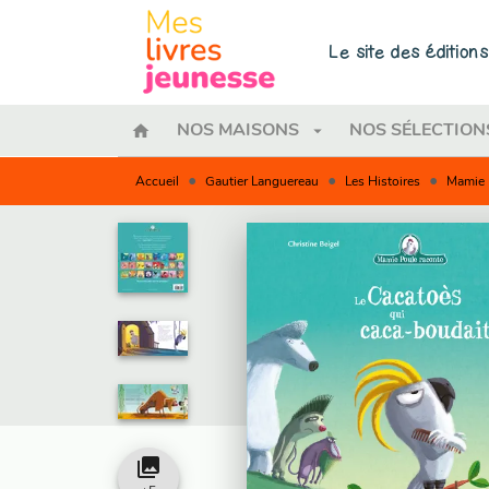
MENU
RECHERCHE
CONTENU
Le site des éditio
home
arrow_drop_down
NOS MAISONS
NOS SÉLECTION
•
•
•
Accueil
Gautier Languereau
Les Histoires
Mamie 
collections