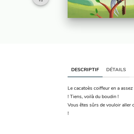
+
5
DESCRIPTIF
DÉTAILS
Le cacatoès coiffeur en a assez d
! Tiens, voilà du boudin !
Vous êtes sûrs de vouloir aller
!