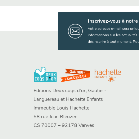
Inscrivez-vous à notre
Votre adresse e-mail sera uniq
informations sur les actualité
désinscrire à tout moment. Pou
Editions Deux coqs d'or, Gautier-
Languereau et Hachette Enfants
Immeuble Louis Hachette
58 rue Jean Bleuzen
CS 70007 – 92178 Vanves