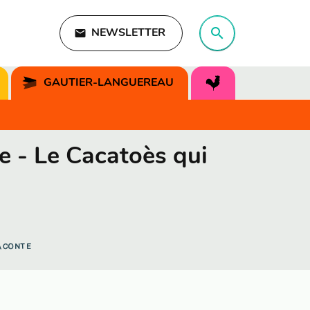
search
email
NEWSLETTER
search
GAUTIER-LANGUEREAU
e - Le Cacatoès qui
ACONTE