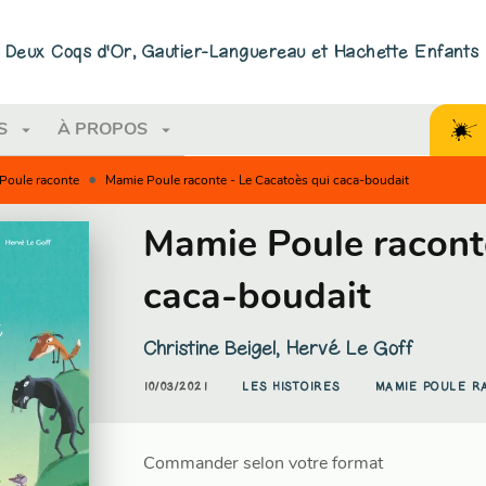
PIED DE PAGE
ns Deux Coqs d'Or, Gautier-Languereau et Hachette Enfants
arrow_drop_down
arrow_drop_down
S
À PROPOS
•
Poule raconte
Mamie Poule raconte - Le Cacatoès qui caca-boudait
Mamie Poule racont
caca-boudait
Christine Beigel
,
Hervé Le Goff
10/03/2021
LES HISTOIRES
MAMIE POULE R
Commander selon votre format