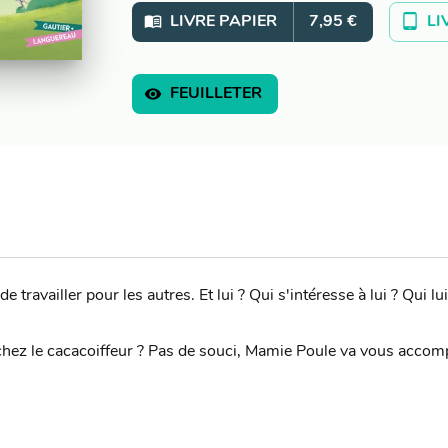
menu_book
tablet_android
LIVRE PAPIER
7,95 €
LI
visibility
FEUILLETER
e travailler pour les autres. Et lui ? Qui s'intéresse à lui ? Qui
 chez le cacacoiffeur ? Pas de souci, Mamie Poule va vous accom