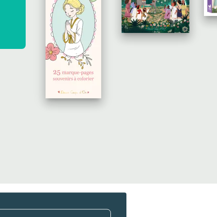
e
Ma première c
D
- 25 marque-pa
souv…