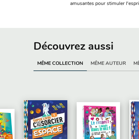
amusantes pour stimuler l'espri
Découvrez aussi
MÊME COLLECTION
MÊME AUTEUR
M
PAR
PARUTION : 01/10/2025
32 PAGES
DO
1/10/2025
96 PAGES
PARUTION : 03/09/2025
14
DOCUS
DOCUS
L
Mon coffret découverte
urquoi C'est pas
Le Super Livre C
d