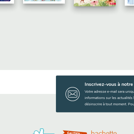
beaux rêves - coffre…
mme
Au
la…
Pé
Inscrivez-vous à notre
Votre adresse e-mail sera uniq
informations sur les actualité
désinscrire à tout moment. Pou