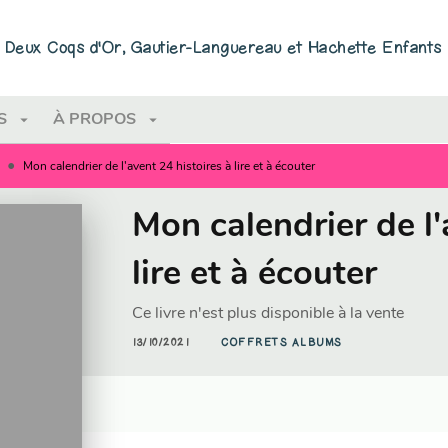
PIED DE PAGE
ns Deux Coqs d'Or, Gautier-Languereau et Hachette Enfants
arrow_drop_down
arrow_drop_down
S
À PROPOS
•
Mon calendrier de l'avent 24 histoires à lire et à écouter
Mon calendrier de l'
lire et à écouter
Ce livre n'est plus disponible à la vente
13/10/2021
COFFRETS ALBUMS