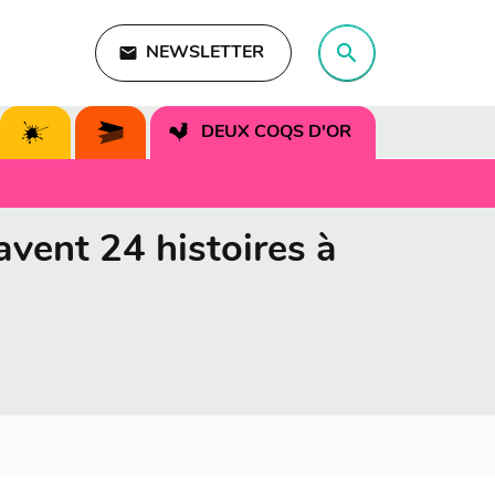
search
email
NEWSLETTER
search
DEUX COQS D'OR
avent 24 histoires à