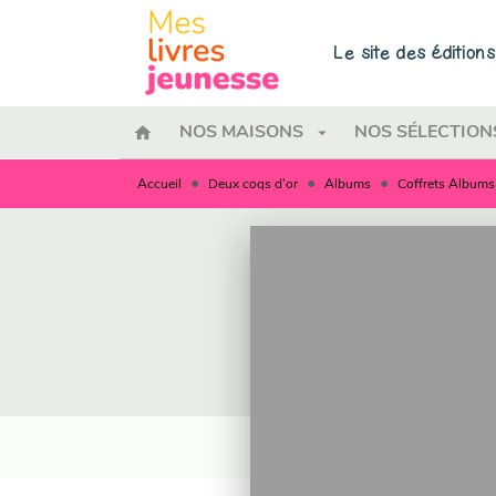
MENU
RECHERCHE
CONTENU
Le site des éditio
home
arrow_drop_down
NOS MAISONS
NOS SÉLECTION
•
•
•
Accueil
Deux coqs d'or
Albums
Coffrets Albums