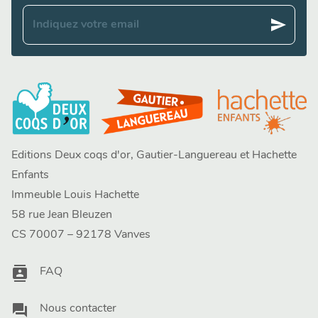
send
Indiquez votre email
Editions Deux coqs d'or, Gautier-Languereau et Hachette
Enfants
Immeuble Louis Hachette
58 rue Jean Bleuzen
CS 70007 – 92178 Vanves
contacts
FAQ
question_answer
Nous contacter