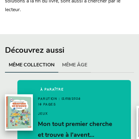
solutions à la fin du livre, sont aussi à chercher par le
lecteur.
Découvrez aussi
MÊME COLLECTION
MÊME ÂGE
À PARAÎTRE
PARUTION : 12/08/2026
16 PAGES
JEUX
Mon tout premier cherche
et trouve à l'avent…