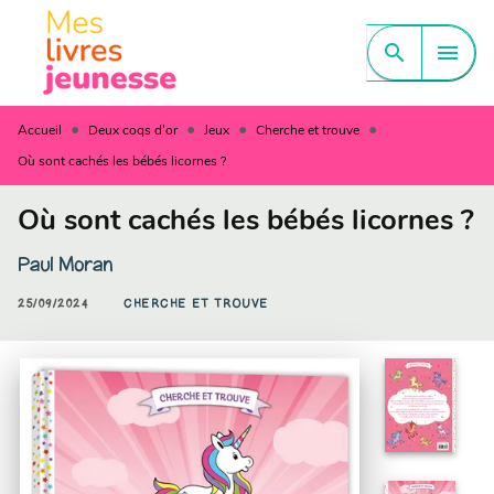
MENU
RECHERCHE
CONTENU
search
menu
PIED DE PAGE
•
•
•
•
Accueil
Deux coqs d'or
Jeux
Cherche et trouve
Où sont cachés les bébés licornes ?
Où sont cachés les bébés licornes ?
Paul Moran
25/09/2024
CHERCHE ET TROUVE