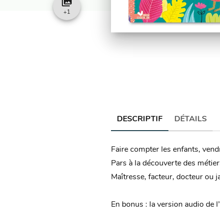
collections
+
1
DESCRIPTIF
DÉTAILS
Faire compter les enfants, vend
Pars à la découverte des métiers
Maîtresse, facteur, docteur ou ja
En bonus : la version audio de l