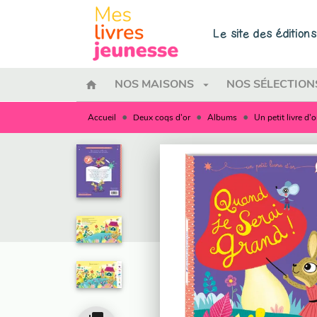
MENU
RECHERCHE
CONTENU
Le site des éditio
home
arrow_drop_down
NOS MAISONS
NOS SÉLECTION
•
•
•
Accueil
Deux coqs d'or
Albums
Un petit livre d'o