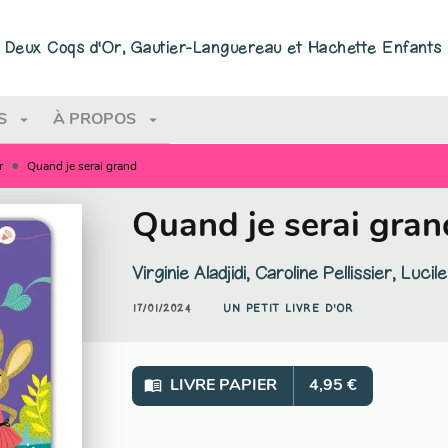
PIED DE PAGE
ns Deux Coqs d'Or, Gautier-Languereau et Hachette Enfants
arrow_drop_down
arrow_drop_down
S
À PROPOS
•
r
Quand je serai grand
Quand je serai gran
Virginie Aladjidi
,
Caroline Pellissier
,
Lucile
17/01/2024
UN PETIT LIVRE D'OR
menu_book
LIVRE PAPIER
4,95 €