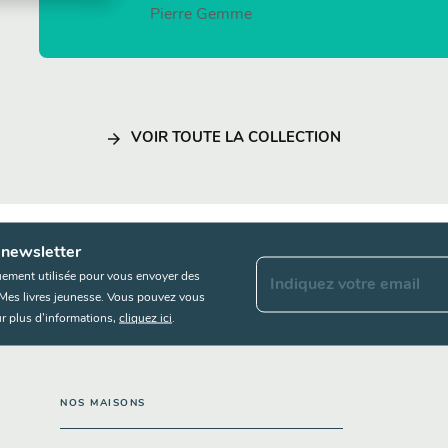
Pierre Gemme
pin de lune
arrow_forward
VOIR TOUTE LA COLLECTION
 newsletter
uement utilisée pour vous envoyer des
Indiquez votre email
s Mes livres jeunesse. Vous pouvez vous
r plus d’informations,
cliquez ici
.
NOS MAISONS