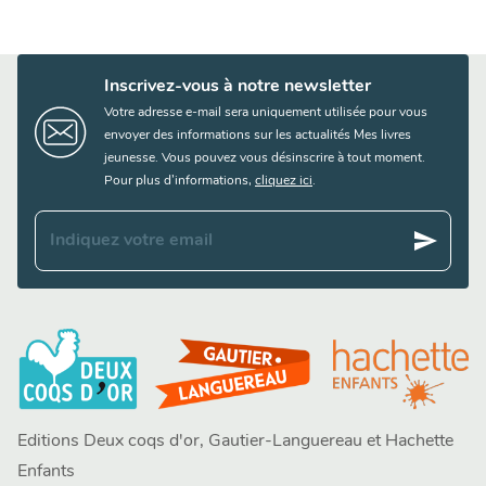
Inscrivez-vous à notre newsletter
Votre adresse e-mail sera uniquement utilisée pour vous
envoyer des informations sur les actualités Mes livres
jeunesse. Vous pouvez vous désinscrire à tout moment.
Pour plus d’informations,
cliquez ici
.
send
Indiquez votre email
Editions Deux coqs d'or, Gautier-Languereau et Hachette
Enfants