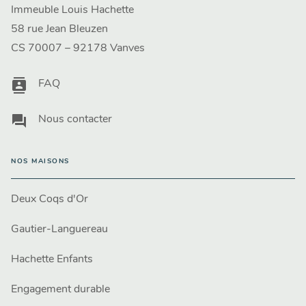
Immeuble Louis Hachette
58 rue Jean Bleuzen
CS 70007 – 92178 Vanves
contacts
FAQ
question_answer
Nous contacter
NOS MAISONS
Deux Coqs d'Or
Gautier-Languereau
Hachette Enfants
Engagement durable