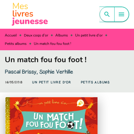
MENU
RECHERCHE
CONTENU
search
menu
PIED DE PAGE
•
•
•
•
Accueil
Deux coqs d'or
Albums
Un petit livre d'or
•
Petits albums
Un match fou fou foot !
Un match fou fou foot !
Pascal Brissy
,
Sophie Verhille
16/05/2018
UN PETIT LIVRE D'OR
PETITS ALBUMS