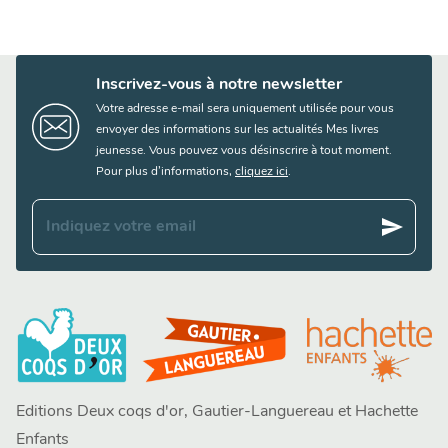
Inscrivez-vous à notre newsletter
Votre adresse e-mail sera uniquement utilisée pour vous
envoyer des informations sur les actualités Mes livres
jeunesse. Vous pouvez vous désinscrire à tout moment.
Pour plus d’informations,
cliquez ici
.
send
Indiquez votre email
Editions Deux coqs d'or, Gautier-Languereau et Hachette
Enfants