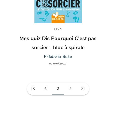
JEUX
Mes quiz Dis Pourquoi C'est pas
sorcier - bloc à spirale
Fréderic Bosc
07/06/2017
first_page
chevron_left
chevron_right
last_page
2