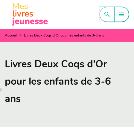
MENU
RECHERCHE
CONTENU
search
menu
PIED DE PAGE
•
Accueil
Livres Deux Coqs d'Or pour les enfants de 3-6 ans
Livres Deux Coqs d'Or
pour les enfants de 3-6
ans