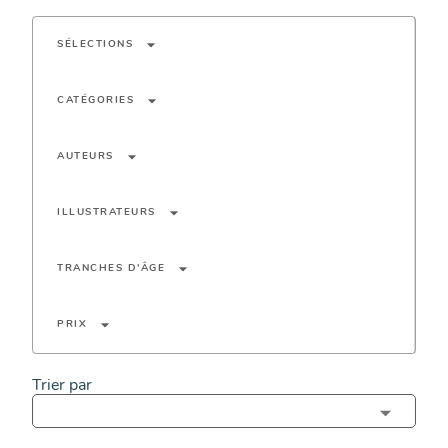
arrow_drop_down
SÉLECTIONS
arrow_drop_down
CATÉGORIES
arrow_drop_down
AUTEURS
arrow_drop_down
ILLUSTRATEURS
arrow_drop_down
TRANCHES D'ÂGE
arrow_drop_down
PRIX
Trier par