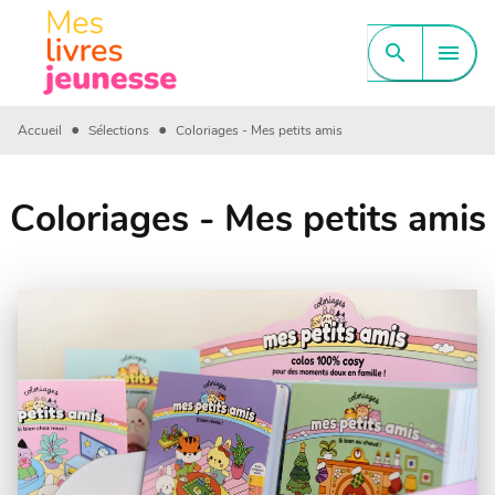
MENU
RECHERCHE
CONTENU
search
menu
PIED DE PAGE
•
•
Accueil
Sélections
Coloriages - Mes petits amis
Coloriages - Mes petits amis