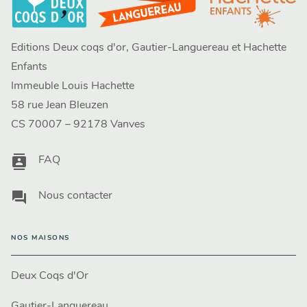
Editions Deux coqs d'or, Gautier-Languereau et Hachette
Enfants
Immeuble Louis Hachette
58 rue Jean Bleuzen
CS 70007 – 92178 Vanves
contacts
FAQ
question_answer
Nous contacter
NOS MAISONS
Deux Coqs d'Or
Gautier-Languereau