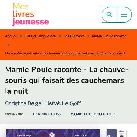
MENU
RECHERCHE
CONTENU
search
menu
PIED DE PAGE
•
•
•
Accueil
Gautier Languereau
Les Histoires
Mamie Poule raconte
•
Mamie Poule raconte - La chauve-souris qui faisait des cauchemars la nuit
Mamie Poule raconte - La chauve-
souris qui faisait des cauchemars
la nuit
Christine Beigel
,
Hervé Le Goff
08/08/2018
LES HISTOIRES
MAMIE POULE RACONTE