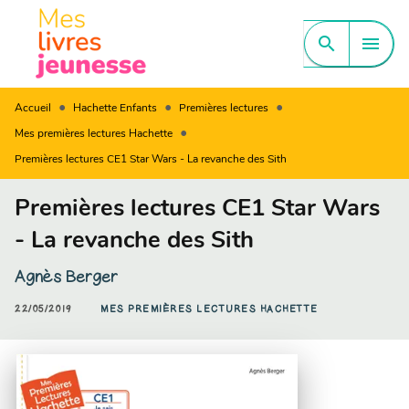
MENU
RECHERCHE
CONTENU
search
menu
PIED DE PAGE
•
•
•
Accueil
Hachette Enfants
Premières lectures
•
Mes premières lectures Hachette
Premières lectures CE1 Star Wars - La revanche des Sith
Premières lectures CE1 Star Wars
- La revanche des Sith
Agnès Berger
22/05/2019
MES PREMIÈRES LECTURES HACHETTE