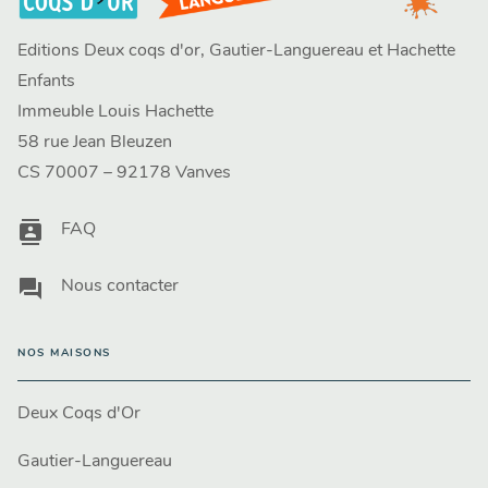
Editions Deux coqs d'or, Gautier-Languereau et Hachette
Enfants
Immeuble Louis Hachette
58 rue Jean Bleuzen
CS 70007 – 92178 Vanves
contacts
FAQ
question_answer
Nous contacter
NOS MAISONS
Deux Coqs d'Or
Gautier-Languereau