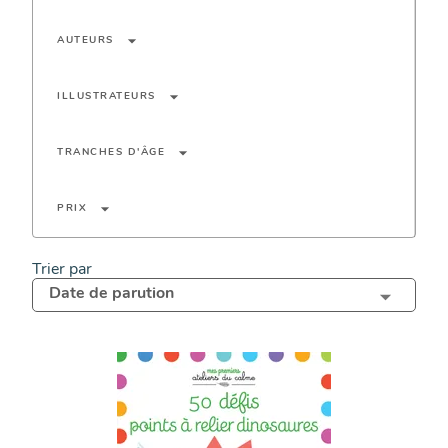
arrow_drop_down
AUTEURS
arrow_drop_down
ILLUSTRATEURS
arrow_drop_down
TRANCHES D'ÂGE
arrow_drop_down
PRIX
Trier par
Date de parution