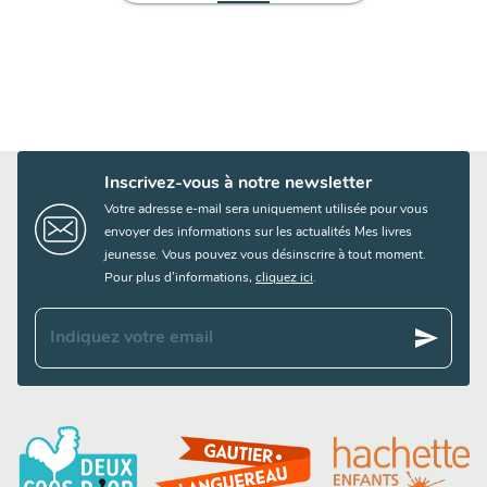
Inscrivez-vous à notre newsletter
Votre adresse e-mail sera uniquement utilisée pour vous
envoyer des informations sur les actualités Mes livres
jeunesse. Vous pouvez vous désinscrire à tout moment.
Pour plus d’informations,
cliquez ici
.
send
Indiquez votre email