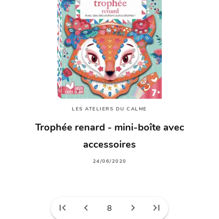
LES ATELIERS DU CALME
Trophée renard - mini-boîte avec
accessoires
24/06/2020
first_page
chevron_left
chevron_right
last_page
8