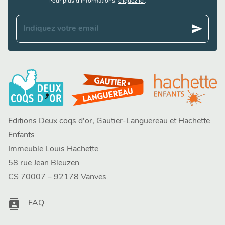
Pour plus d’informations,
cliquez ici
.
send
Indiquez votre email
Editions Deux coqs d'or, Gautier-Languereau et Hachette
Enfants
Immeuble Louis Hachette
58 rue Jean Bleuzen
CS 70007 – 92178 Vanves
contacts
FAQ