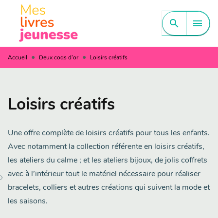
MENU
RECHERCHE
CONTENU
search
menu
PIED DE PAGE
•
•
Accueil
Deux coqs d'or
Loisirs créatifs
Loisirs créatifs
Une offre complète de loisirs créatifs pour tous les enfants.
Avec notamment la collection référente en loisirs créatifs,
les ateliers du calme ; et les ateliers bijoux, de jolis coffrets
avec à l’intérieur tout le matériel nécessaire pour réaliser
bracelets, colliers et autres créations qui suivent la mode et
les saisons.