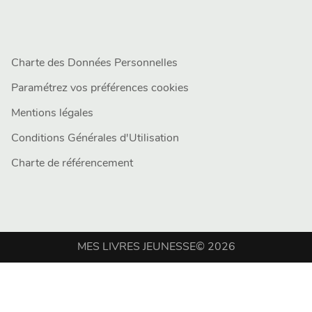
Charte des Données Personnelles
Paramétrez vos préférences cookies
Mentions légales
Conditions Générales d'Utilisation
Charte de référencement
MES LIVRES JEUNESSE© 2026
Showing
73
to