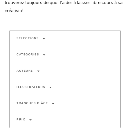
trouverez toujours de quoi l’aider à laisser libre cours à sa
créativité !
arrow_drop_down
SÉLECTIONS
arrow_drop_down
CATÉGORIES
arrow_drop_down
AUTEURS
arrow_drop_down
ILLUSTRATEURS
arrow_drop_down
TRANCHES D'ÂGE
arrow_drop_down
PRIX