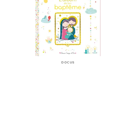
DOCUS
L'album de mon baptême - livre
avec icône sur bois
Virginie Aladjidi
Caroline Pellissier
25/05/2016