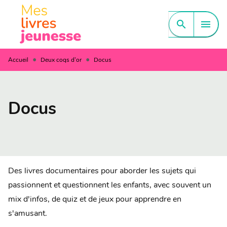
MENU
RECHERCHE
CONTENU
search
menu
PIED DE PAGE
•
•
Accueil
Deux coqs d'or
Docus
Docus
Des livres documentaires pour aborder les sujets qui
passionnent et questionnent les enfants, avec souvent un
mix d'infos, de quiz et de jeux pour apprendre en
s'amusant.