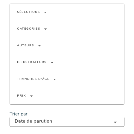
arrow_drop_down
SÉLECTIONS
arrow_drop_down
CATÉGORIES
arrow_drop_down
AUTEURS
arrow_drop_down
ILLUSTRATEURS
arrow_drop_down
TRANCHES D'ÂGE
arrow_drop_down
PRIX
Trier par
Date de parution